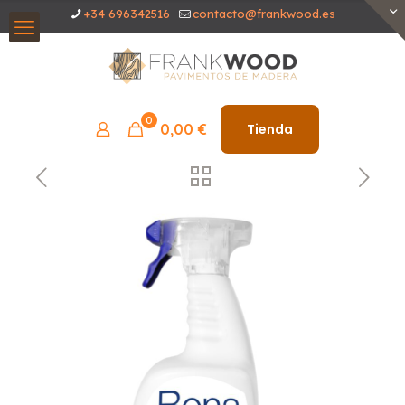
+34 696342516
contacto@frankwood.es
0
0,00
€
Tienda