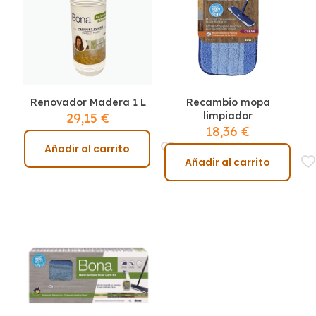
1 de 5
2 de 5
3 de 5
4 de 5
5 de 5
estrellas
estrellas
estrellas
estrellas
estrellas
Renovador Madera 1 L
Recambio mopa
limpiador
29,15
€
18,36
€
Añadir al carrito
Añadir al carrito
Acepto la
política de privacidad
.
Nombre
*
Correo
electrónico
*
Guarda mi nombre, correo electrónico y web en
este navegador para la próxima vez que comente.