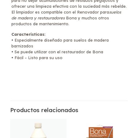
para no dejar acumulaciones de residuos pegajosos y
ofrecer una limpieza efectiva con la suciedad más rebelde.
El limpiador es compatible con el Renovador para
suelos
de madera y restauradores
Bona y muchos otros
productos de mantenimiento.
Características:
• Especialmente diseñado para suelos de madera
barnizados
• Se puede utilizar con el restaurador de Bona
• Fácil – Listo para su uso
Valoraciones
No hay valoraciones aún.
Sé el primero en valorar “Limpiador
Spray Madera 1 L”
Productos relacionados
Tu dirección de correo electrónico no será publicada.
Los
campos obligatorios están marcados con
*
Tu puntuación
*